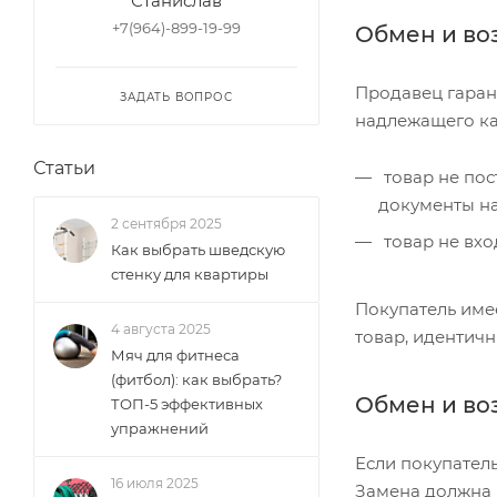
Станислав
+7(964)-899-19-99
Обмен и во
Продавец гарант
ЗАДАТЬ ВОПРОС
надлежащего кач
Статьи
товар не пос
документы на
2 сентября 2025
товар не вхо
Как выбрать шведскую
стенку для квартиры
Покупатель име
4 августа 2025
товар, идентичн
Мяч для фитнеса
(фитбол): как выбрать?
Обмен и во
ТОП-5 эффективных
упражнений
Если покупатель
16 июля 2025
Замена должна б