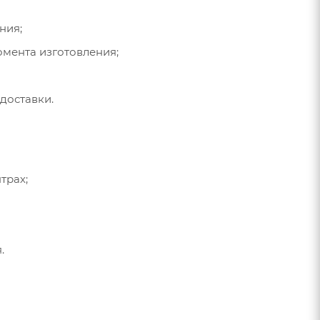
ния;
омента изготовления;
доставки.
трах;
.