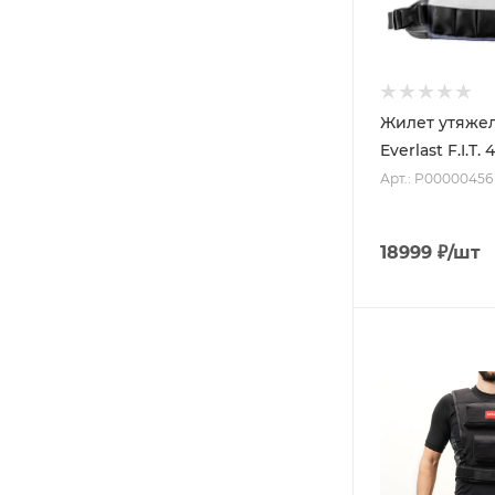
Жилет утяже
Everlast F
Арт.: P00000456
18999
₽
/шт