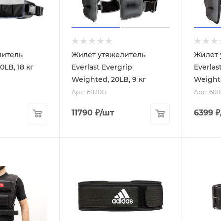
литель
Жилет утяжелитель
Жилет 
.I.T. 40LB, 18 кг
Everlast Evergrip
Everlas
Weighted, 20LB, 9 кг
Weighte
Арт.: 6020G
Арт.: 601
11790
₽
/шт
6399
₽