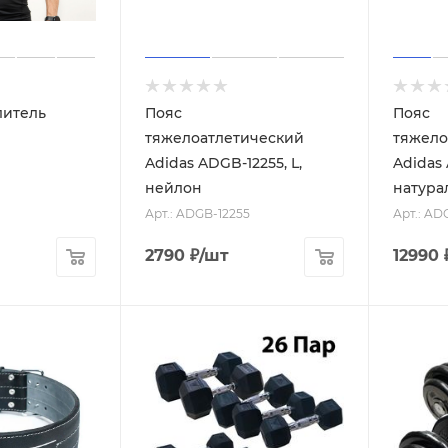
литель
Пояс
Пояс
тяжелоатлетический
тяжело
Adidas ADGB-12255, L,
Adidas 
нейлон
натура
Арт.: ADGB-12255
Арт.: AD
2790
₽
/шт
12990