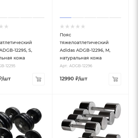
Пояс
атлетический
тяжелоатлетический
ADGB-12295, S,
Adidas ADGB-12296, M,
льная кожа
натуральная кожа
GB-12295
Арт.: ADGB-12296
₽
/шт
12990
₽
/шт