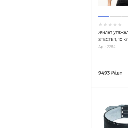
Жилет утяже
STECTER, 10 кг
Арт.: 2254
9493
₽
/шт