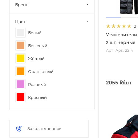
Бренд
Цвет
2
Белый
Утяжелители
2 шт, черные
Бежевый
Арт.: Арт.: 2214
Жёлтый
Оранжевый
2055
₽
/шт
Розовый
Красный
Светло-зелёный
Зелёный
Заказать звонок
Голубой