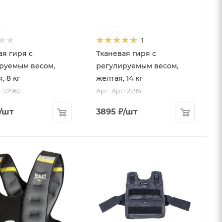
1
ая гиря с
Тканевая гиря с
руемым весом,
регулируемым весом,
, 8 кг
желтая, 14 кг
.: 22962
Арт.: Арт.: 22961
/шт
3895
₽
/шт