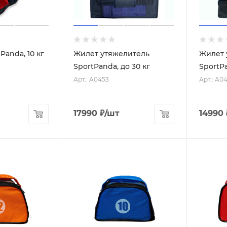
Panda, 10 кг
Жилет утяжелитель
Жилет 
SportPanda, до 30 кг
SportPa
Арт.: A0453
Арт.: A04
17990
₽
/шт
14990