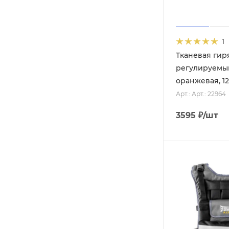
1
Тканевая гир
регулируемы
оранжевая, 12
Арт.: Арт.: 22964
3595
₽
/шт