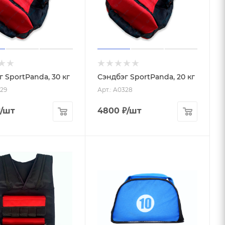
 SportPanda, 30 кг
Сэндбэг SportPanda, 20 кг
329
Арт.: A0328
/шт
4800
₽
/шт