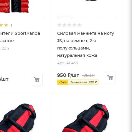
1
ители SportPanda
Силовая манжета на ногу
расные
JS, на ремне с 2-я
полукольцами,
: 2212
натуральная кожа
Арт.: A0456
950
₽
/шт
1250
₽
/шт
-
24
%
Экономия
300
₽