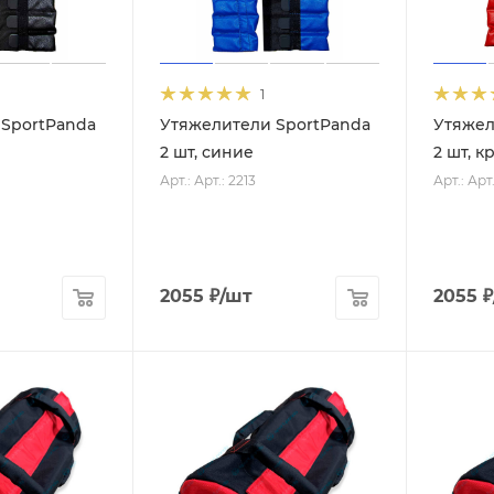
1
 SportPanda
Утяжелители SportPanda
Утяжел
2 шт, синие
2 шт, к
Арт.: Арт.: 2213
Арт.: Арт.
2055
₽
/шт
2055
₽