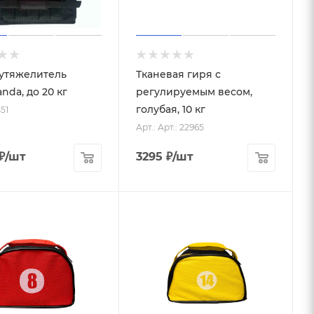
утяжелитель
Тканевая гиря с
nda, до 20 кг
регулируемым весом,
голубая, 10 кг
51
Арт.: Арт.: 22965
₽
/шт
3295
₽
/шт