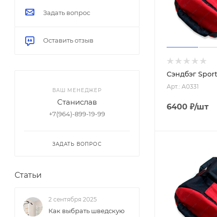
Задать вопрос
Синий
Сиреневый
Оставить отзыв
Фиолетовый
Коричневый
Сэндбэг Sport
Арт.: A0331
ВАШ МЕНЕДЖЕР
Серый
Станислав
6400
₽
/шт
Чёрный
+7(964)-899-19-99
Хром
ЗАДАТЬ ВОПРОС
Черный / синий
Черный/хром
Статьи
Чёрный / красный
2 сентября 2025
Как выбрать шведскую