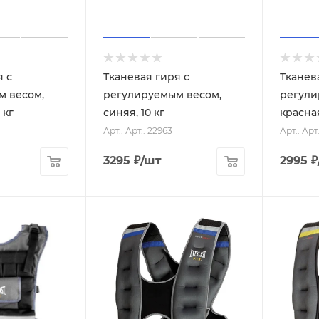
я с
Тканевая гиря с
Тканев
м весом,
регулируемым весом,
регули
 кг
синяя, 10 кг
красная
Арт.: Арт.: 22963
Арт.: Арт
3295
₽
/шт
2995
₽