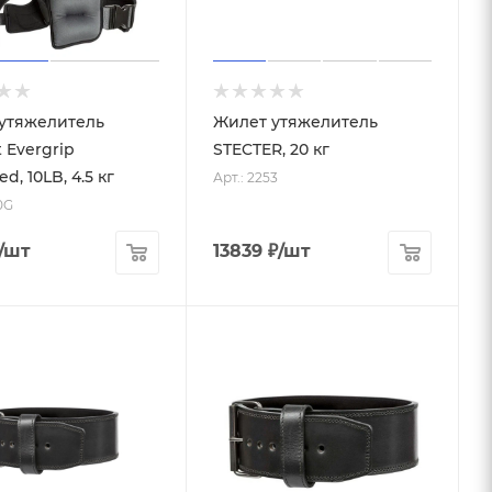
утяжелитель
Жилет утяжелитель
t Evergrip
STECTER, 20 кг
d, 10LB, 4.5 кг
Арт.: 2253
0G
/шт
13839
₽
/шт