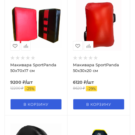
Макивара SportPanda
Макивара SportPanda
50х70x17 см
50х30х20 см
9200
₽
/шт
6120
₽
/шт
12200
₽
8620
₽
-
25
%
-
29
%
В КОРЗИНУ
В КОРЗИНУ