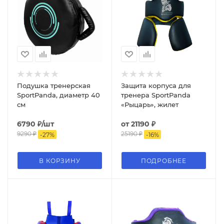
Подушка тренерская
Защита корпуса для
SportPanda, диаметр 40
тренера SportPanda
см
«Рыцарь», жилет
6790
₽
/шт
от
21190 ₽
9290
₽
25190 ₽
-
27
%
-
16
%
В КОРЗИНУ
ПОДРОБНЕЕ