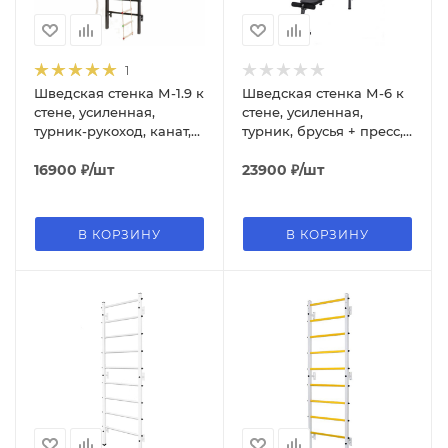
1
Шведская стенка М-1.9 к
Шведская стенка М-6 к
стене, усиленная,
стене, усиленная,
турник-рукоход, канат,
турник, брусья + пресс,
кольца, лестница
скамья, канат, кольца,
16900
₽
/шт
лестница
23900
₽
/шт
В КОРЗИНУ
В КОРЗИНУ