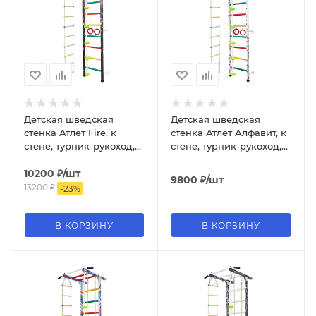
Детская шведская
Детская шведская
стенка Атлет Fire, к
стенка Атлет Алфавит, к
стене, турник-рукоход,
стене, турник-рукоход,
канат, кольца, лестница,
канат, кольца, лестница,
тарзанка
10200
₽
/шт
тарзанка
9800
₽
/шт
13200
₽
-
23
%
В КОРЗИНУ
В КОРЗИНУ