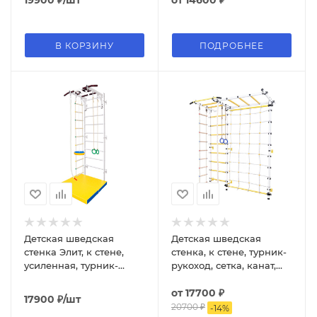
19900
₽
/шт
от
14600 ₽
В КОРЗИНУ
ПОДРОБНЕЕ
Детская шведская
Детская шведская
стенка Элит, к стене,
стенка, к стене, турник-
усиленная, турник-
рукоход, сетка, канат,
рукоход, тарзанка,
кольца, веревочная
канат, кольца,
лестница
от
17700 ₽
17900
₽
/шт
веревочная лестница
20700 ₽
-
14
%