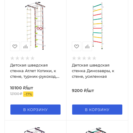
Детская шведская
Детская шведская
стенка Атлет Котики, к
стенка Динозавры, к
стене, турник-рукоход,
стене, усиленная
канат, кольца, лестница,
тарзанка
10100
₽
/шт
9200
₽
/шт
12100
₽
-
17
%
В КОРЗИНУ
В КОРЗИНУ