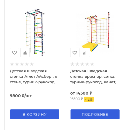
Детская шведская
Детская шведская
стенка Атлет Айсберг, к
стенка враспор, сетка,
стене, турник-рукоход,
турник-рукоход, канат,
канат, кольца, лестница,
кольца, веревочная
тарзанка
лестница
от
14500 ₽
9800
₽
/шт
16500 ₽
-
12
%
В КОРЗИНУ
ПОДРОБНЕЕ