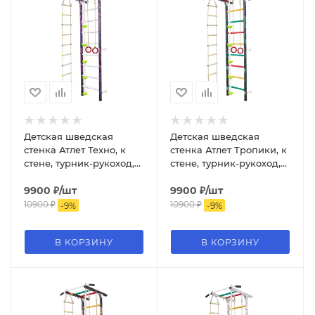
Детская шведская
Детская шведская
стенка Атлет Техно, к
стенка Атлет Тропики, к
стене, турник-рукоход,
стене, турник-рукоход,
канат, кольца, лестница,
канат, кольца, лестница,
тарзанка
9900
₽
/шт
тарзанка
9900
₽
/шт
10900
₽
10900
₽
-
9
%
-
9
%
В КОРЗИНУ
В КОРЗИНУ