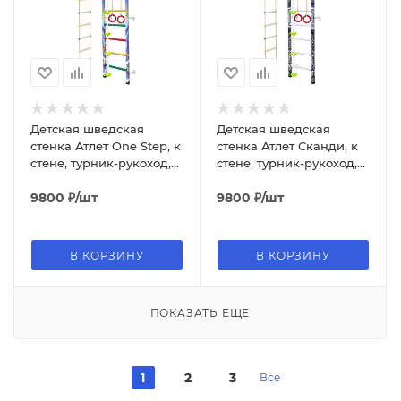
Детская шведская
Детская шведская
стенка Атлет One Step, к
стенка Атлет Сканди, к
стене, турник-рукоход,
стене, турник-рукоход,
канат, кольца, лестница,
канат, кольца, лестница,
тарзанка
9800
₽
/шт
тарзанка
9800
₽
/шт
В КОРЗИНУ
В КОРЗИНУ
ПОКАЗАТЬ ЕЩЕ
1
2
3
Все