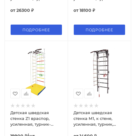
рукоход, сетка, горка,
рукоход, качели, горка,
канат, кольца,
от
26300 ₽
баскетбольное кольцо
от
18100 ₽
веревочная лестница
ПОДРОБНЕЕ
ПОДРОБНЕЕ
Детская шведская
Детская шведская
стенка Z1 враспор,
стенка М1, к стене,
усиленная, турник-
усиленная, турник,
рукоход, канат, кольца,
канат, кольца,
лестница веревочная
веревочная лестница