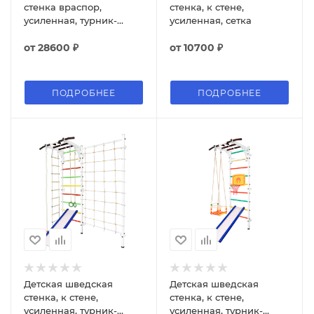
стенка враспор,
стенка, к стене,
усиленная, турник-
усиленная, сетка
рукоход, скамья, брусья
+ пресс, канат, кольца,
от
28600 ₽
от
10700 ₽
лестница
ПОДРОБНЕЕ
ПОДРОБНЕЕ
Детская шведская
Детская шведская
стенка, к стене,
стенка, к стене,
усиленная, турник-
усиленная, турник-