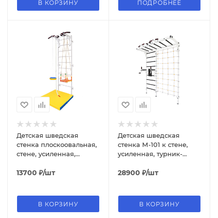
В КОРЗИНУ
ПОДРОБНЕЕ
Детская шведская
Детская шведская
стенка плоскоовальная,
стенка М-101 к стене,
стене, усиленная,
усиленная, турник-
турник, качель, канат,
рукоход по всей длине,
тарзанка
13700
₽
/шт
брусья + пресс, сетка
28900
₽
/шт
В КОРЗИНУ
В КОРЗИНУ