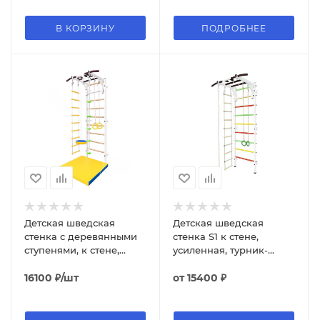
В КОРЗИНУ
ПОДРОБНЕЕ
Детская шведская
Детская шведская
стенка с деревянными
стенка S1 к стене,
ступенями, к стене,
усиленная, турник-
турник, канат, кольца,
рукоход, канат, кольца,
тарзанка, веревочная
16100
₽
/шт
веревочная лестница
от
15400 ₽
лестница