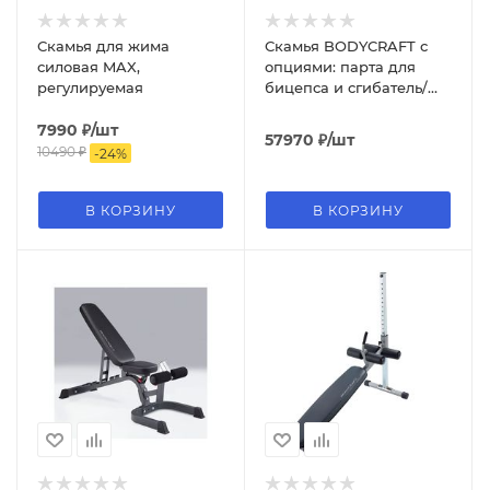
Скамья для жима
Скамья BODYCRAFT с
силовая MAX,
опциями: парта для
регулируемая
бицепса и сгибатель/
разгибатель для ног
7990
₽
/шт
57970
₽
/шт
10490
₽
-
24
%
В КОРЗИНУ
В КОРЗИНУ