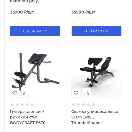
diamond gray
35990
₽
/шт
35990
₽
/шт
В КОРЗИНУ
В КОРЗИНУ
Гиперэкстензия/
Скамья универсальная
римский стул
STONERISE
BODYCRAFT F670
ThunderShape