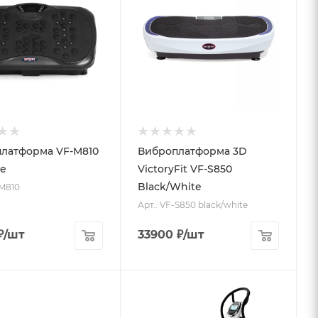
латформа VF-M810
Виброплатформа 3D
te
VictoryFit VF-S850
Black/White
-M810
Арт.: VF-S850 black/white
₽
/шт
33900
₽
/шт