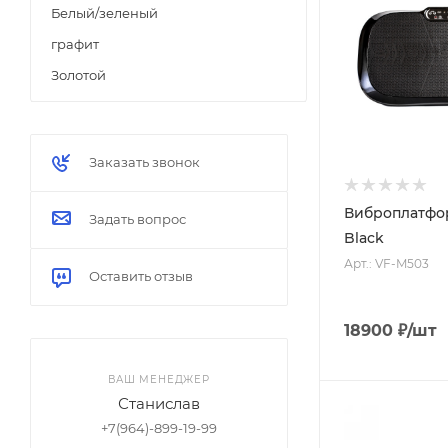
Белый/зеленый
графит
Золотой
Красный/черный
Синий/зеленый
Заказать звонок
Черный/Белый
Виброплатфо
Задать вопрос
Black
Арт.: VF-M503
Оставить отзыв
18900
₽
/шт
ВАШ МЕНЕДЖЕР
Станислав
+7(964)-899-19-99