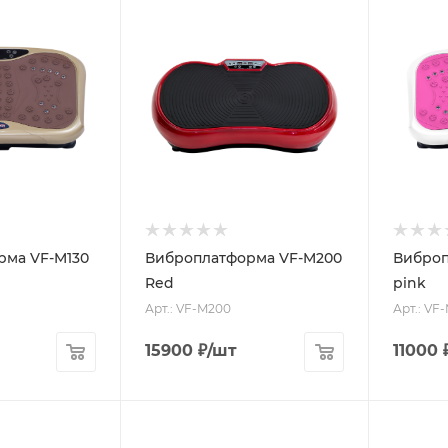
рма VF-M130
Виброплатформа VF-M200
Виброп
Red
pink
Арт.: VF-M200
Арт.: VF
15900
₽
/шт
11000