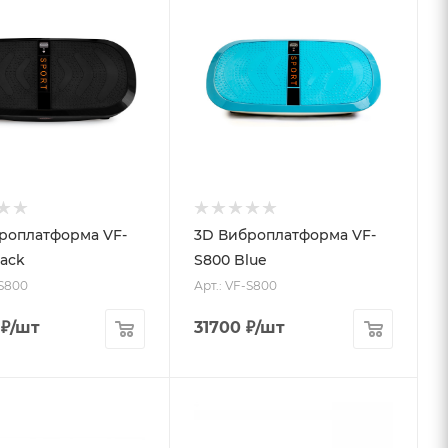
роплатформа VF-
3D Виброплатформа VF-
lack
S800 Blue
-S800
Арт.: VF-S800
₽
/шт
31700
₽
/шт