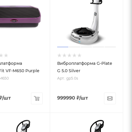
платформа
Виброплатформа G-Plate
Fit VF-M650 Purple
G 5.0 Silver
-M650
Арт.: gp5.0s
₽
/шт
999990
₽
/шт