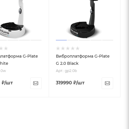
латформа G-Plate
Виброплатформа G-Plate
hite
G 2.0 Black
2.0w
Арт.: gp2.0b
0
₽
/шт
319990
₽
/шт