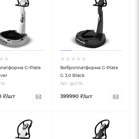
латформа G-Plate
Виброплатформа G-Plate
lver
G 3.0 Black
.0s
Арт.: gp3.0b
0
₽
/шт
399990
₽
/шт