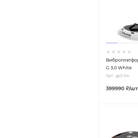
Виброплатфор
G 3.0 White
Арт.: gp3.0w
399990
₽
/шт