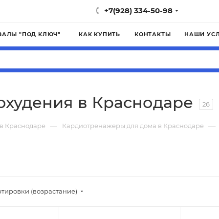
+7(928) 334-50-98
ЗАЛЫ "ПОД КЛЮЧ"
КАК КУПИТЬ
КОНТАКТЫ
НАШИ УС
худения в Краснодаре
26
—
—
 в Краснодаре
Кардиотренажеры для дома в Краснодаре
ртировки (возрастание)