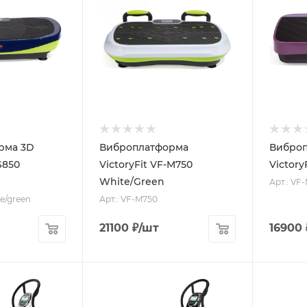
рма 3D
Виброплатформа
Вибро
S850
VictoryFit VF-M750
Victory
White/Green
Арт.: VF
ue/green
Арт.: VF-M750
21100
₽
/шт
16900