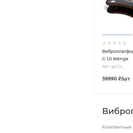
Виброплатфор
G 1.0 Wenge
Арт.: gp1.0v
39990
₽
/шт
Виброп
Компактные 