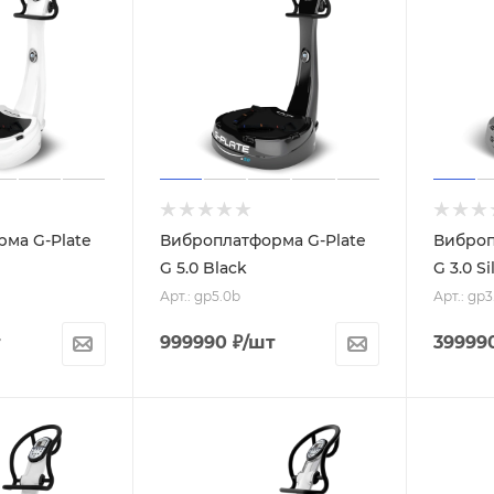
ма G-Plate
Виброплатформа G-Plate
Виброп
G 5.0 Black
G 3.0 Si
Арт.: gp5.0b
Арт.: gp3
т
999990
₽
/шт
39999