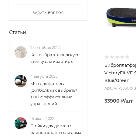
ЗАДАТЬ ВОПРОС
Статьи
2 сентября 2025
Как выбрать шведскую
стенку для квартиры
Виброплатфо
VictoryFit VF-
4 августа 2025
Blue/Green
Мяч для фитнеса
Арт.: VF-S850 bl
(фитбол): как выбрать?
ТОП-5 эффективных
33900
₽
/шт
упражнений
16 июля 2025
Стойки для дисков /
блинов штанги для дома