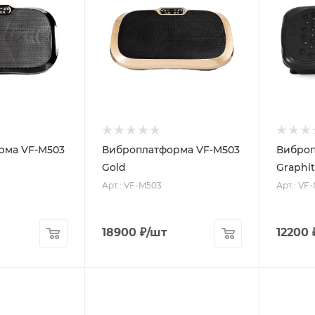
рма VF-M503
Виброплатформа VF-M503
Виброп
Gold
Graphi
Арт.: VF-M503
Арт.: VF
18900
₽
/шт
12200