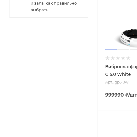
и зала: как правильно
выбрать
Виброплатфор
G 5.0 White
Арт.: gp5.0w
999990
₽
/ш