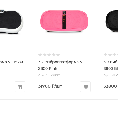
рма VF-M200
3D Виброплатформа VF-
3D Виб
S800 Pink
S800 B
Арт.: VF-S800
Арт.: VF
31700
₽
/шт
32800