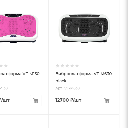
латформа VF-M130
Виброплатформа VF-M630
black
-M130
Арт.: VF-M630
₽
/шт
12700
₽
/шт