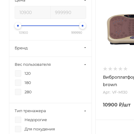
Цена
10900
999990
Бренд
Вес пользователя
120
Виброплатфо
180
brown
280
Арт.: VF-M130
10900
₽
/шт
Тип тренажера
Недорогие
Для похудения