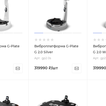
ма G-Plate
Виброплатформа G-Plate
Виброп
G 2.0 Silver
G 2.0 W
Арт.: gp2.0s
Арт.: gp
319990
₽
/шт
31999