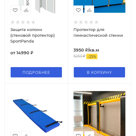
Защита колонн
Протектор для
(стеновой протектор)
гимнастической стенки
SportPanda
3950
₽
/кв.м
от
14990 ₽
5250
₽
-
25
%
ПОДРОБНЕЕ
В КОРЗИНУ