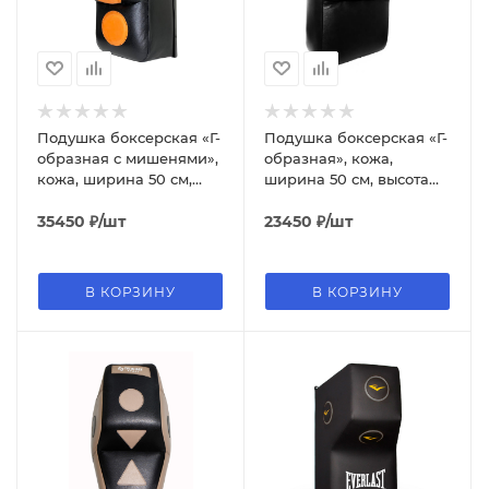
Подушка боксерская «Г-
Подушка боксерская «Г-
образная с мишенями»,
образная», кожа,
кожа, ширина 50 см,
ширина 50 см, высота
высота 60 см, толщина
60 см, толщина 32/16 см,
46 см, чернный/
35450
₽
/шт
чёрный
23450
₽
/шт
оранжевый
В КОРЗИНУ
В КОРЗИНУ