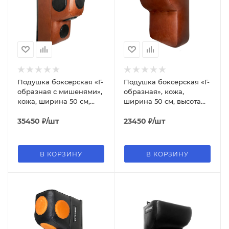
Подушка боксерская «Г-
Подушка боксерская «Г-
образная с мишенями»,
образная», кожа,
кожа, ширина 50 см,
ширина 50 см, высота
высота 60 см, толщина
60 см, толщина 32/16 см,
46 см, коричневый/
35450
₽
/шт
коричневый
23450
₽
/шт
чёрный
В КОРЗИНУ
В КОРЗИНУ