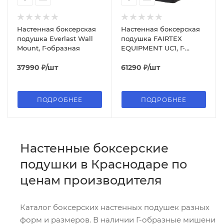
Настенная боксерская
Настенная боксерская
подушка Everlast Wall
подушка FAIRTEX
Mount, Г-образная
EQUIPMENT UC1, Г-
образная, для
37990
₽
/шт
апперкотов
61290
₽
/шт
ПОДРОБНЕЕ
ПОДРОБНЕЕ
Настенные боксерские
подушки в Краснодаре по
ценам производителя
Каталог боксерских настенных подушек разных
форм и размеров. В наличии Г-образные мишени