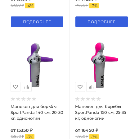
13650 ₽
14750 ₽
-
4
%
-
3
%
ПОДРОБНЕЕ
ПОДРОБНЕЕ
Манекен для борьбы
Манекен для борьбы
SportPanda 140 см, 20-30
SportPanda 150 см, 25-35
кг, одноногий
кг, одноногий
от
15350 ₽
от
16450 ₽
15850 ₽
16950 ₽
-
3
%
-
3
%