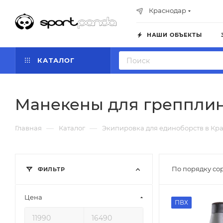
Краснодар
НАШИ ОБЪЕКТЫ
КАТАЛОГ
Манекены для грепплин
—
—
Главная
Каталог
Экипировка для единоборств в Кр
По порядку со
ФИЛЬТР
Цена
ПВХ