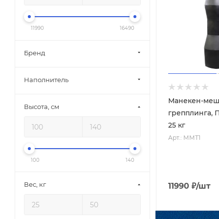
11990
16490
Бренд
Наполнитель
Манекен-меш
Высота, см
грепплинга, П
25 кг
Арт.: ММТ1
100
140
Вес, кг
11990
₽
/шт