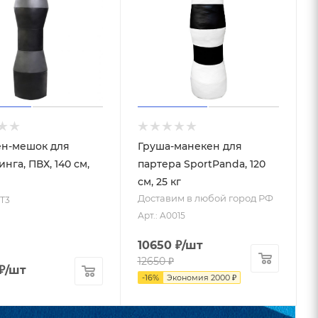
н-мешок для
Груша-манекен для
нга, ПВХ, 140 см,
партера SportPanda, 120
см, 25 кг
Доставим в любой город РФ
МТ3
Арт.: A0015
10650
₽
/шт
12650
₽
₽
/шт
-
16
%
Экономия
2000
₽