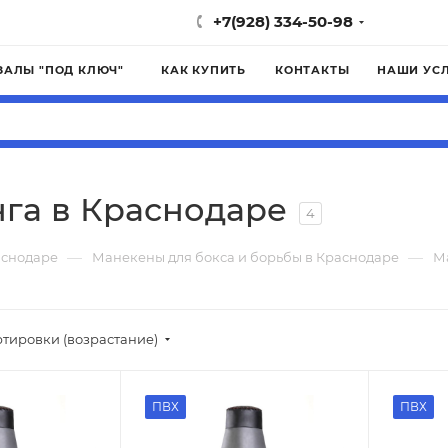
+7(928) 334-50-98
ЗАЛЫ "ПОД КЛЮЧ"
КАК КУПИТЬ
КОНТАКТЫ
НАШИ УС
га в Краснодаре
4
—
—
аснодаре
Манекены для бокса и борьбы в Краснодаре
М
ртировки (возрастание)
ПВХ
ПВХ