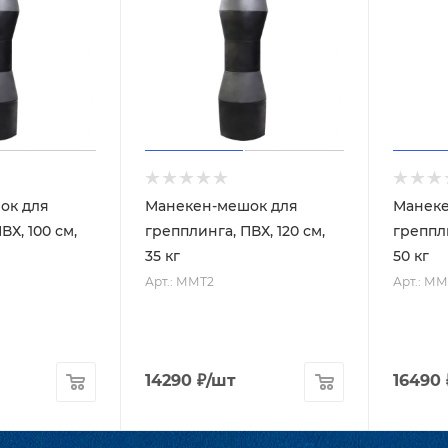
ок для
Манекен-мешок для
Манеке
ВХ, 100 см,
грепплинга, ПВХ, 120 см,
греппли
35 кг
50 кг
Арт.: ММТ2
Арт.: М
14290
₽
/шт
16490