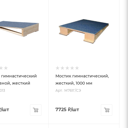
 гимнастический
Мостик гимнастический,
вной, жесткий
жесткий, 1000 мм
013
Арт.: М761Г/СЭ
₽
/шт
7725
₽
/шт