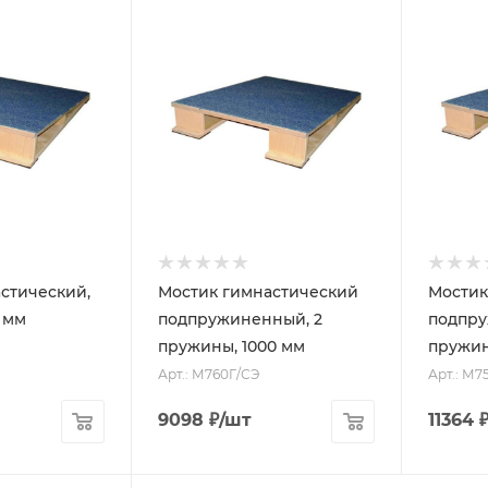
стический,
Мостик гимнастический
Мостик
 мм
подпружиненный, 2
подпру
пружины, 1000 мм
пружин
Арт.: М760Г/СЭ
Арт.: М7
9098
₽
/шт
11364