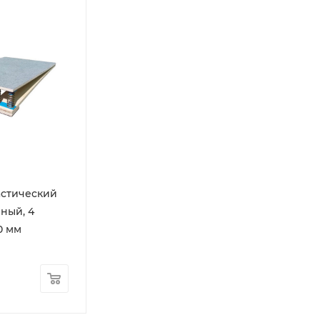
астический
ный, 4
0 мм