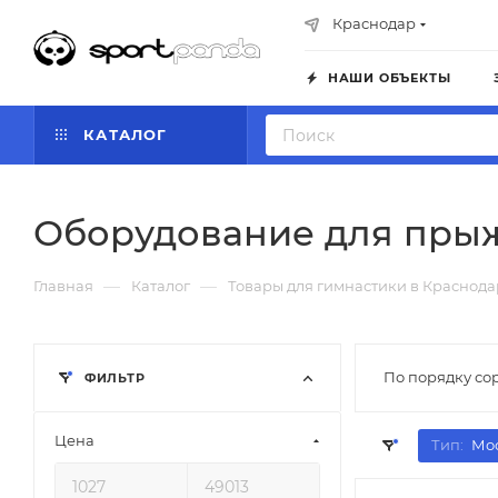
Краснодар
НАШИ ОБЪЕКТЫ
КАТАЛОГ
Оборудование для прыж
—
—
Главная
Каталог
Товары для гимнастики в Краснода
По порядку со
ФИЛЬТР
Цена
Тип:
Мос