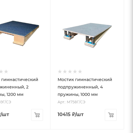
 гимнастический
Мостик гимнастический
жиненный, 2
подпружиненный, 4
ы, 1200 мм
пружины, 1000 мм
59Г/СЭ
Арт.: М758Г/СЭ
₽
/шт
10415
₽
/шт