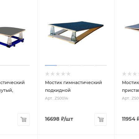
астический
Мостик гимнастический
Мостик
нутый,
подкидной
приста
Арт.: ZS0014
Арт.: ZS0
16698
₽
/шт
11954