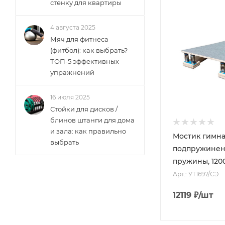
стенку для квартиры
4 августа 2025
Мяч для фитнеса
(фитбол): как выбрать?
ТОП-5 эффективных
упражнений
16 июля 2025
Стойки для дисков /
блинов штанги для дома
и зала: как правильно
Мостик гимн
выбрать
подпружинен
пружины, 120
Арт.: УТ1697/СЭ
12119
₽
/шт