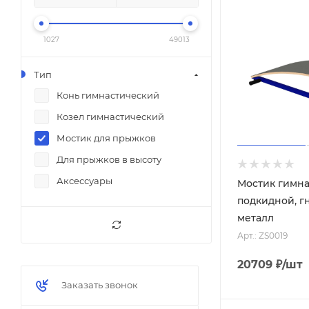
1027
49013
Тип
Конь гимнастический
Козел гимнастический
Мостик для прыжков
Для прыжков в высоту
Аксессуары
Мостик гимн
подкидной, г
металл
Арт.: ZS0019
20709
₽
/шт
Заказать звонок