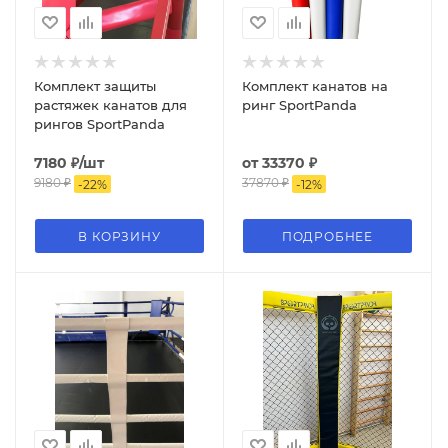
Комплект защиты
Комплект канатов на
растяжек канатов для
ринг SportPanda
рингов SportPanda
7180
₽
/шт
от
33370 ₽
9180
₽
37870 ₽
-
22
%
-
12
%
В КОРЗИНУ
ПОДРОБНЕЕ