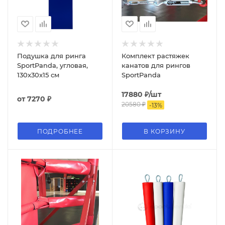
Подушка для ринга
Комплект растяжек
SportPanda, угловая,
канатов для рингов
130x30x15 см
SportPanda
17880
₽
/шт
от
7270 ₽
20580
₽
-
13
%
ПОДРОБНЕЕ
В КОРЗИНУ