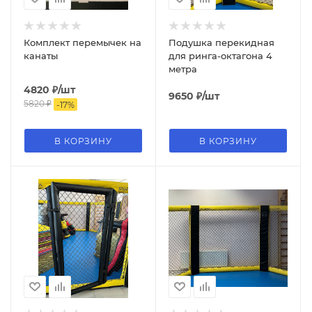
Комплект перемычек на
Подушка перекидная
канаты
для ринга-октагона 4
метра
4820
₽
/шт
9650
₽
/шт
5820
₽
-
17
%
В КОРЗИНУ
В КОРЗИНУ