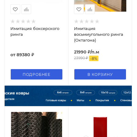
Имитация боксерского
Имитация
ринга
восьмиугольного ринга
(Октагона)
21990
₽
/п.м
от
89380 ₽
23990
₽
-
8
%
ПОДРОБНЕЕ
В КОРЗИНУ