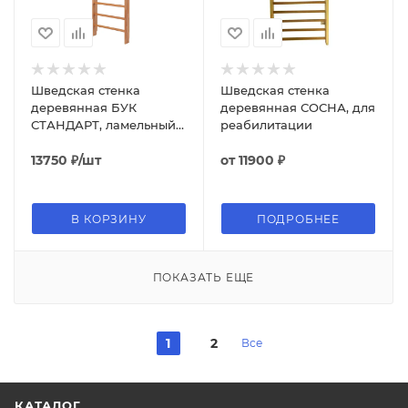
Шведская стенка
Шведская стенка
деревянная БУК
деревянная СОСНА, для
СТАНДАРТ, ламельный
реабилитации
бук, с фиксированным
турником
13750
₽
/шт
от
11900 ₽
В КОРЗИНУ
ПОДРОБНЕЕ
ПОКАЗАТЬ ЕЩЕ
1
2
Все
КАТАЛОГ