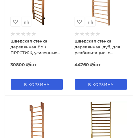
Шведская стенка
Шведская стенка
деревянная БУК
деревянная, дуб, для
ПРЕСТИЖ, усиленные
реабилитации, с
перекладины
фиксированным
30800
₽
/шт
турником
44760
₽
/шт
В КОРЗИНУ
В КОРЗИНУ