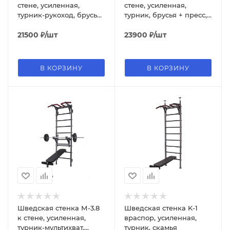
стене, усиленная,
стене, усиленная,
турник-рукоход, брусья
турник, брусья + пресс,
+ пресс, скамья
скамья, упоры для
21500
₽
/шт
штанги
23900
₽
/шт
В КОРЗИНУ
В КОРЗИНУ
Шведская стенка М-3.8
Шведская стенка K-1
к стене, усиленная,
враспор, усиленная,
турник-мультихват,
турник, скамья