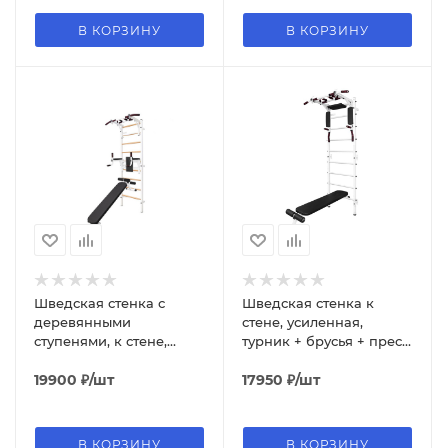
В КОРЗИНУ
В КОРЗИНУ
Шведская стенка с
Шведская стенка к
деревянными
стене, усиленная,
ступенями, к стене,
турник + брусья + пресс
турник + брусья + пресс,
3 в 1, скамья
скамья
19900
₽
/шт
17950
₽
/шт
В КОРЗИНУ
В КОРЗИНУ