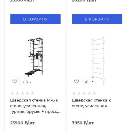
23500
₽
/шт
20200
₽
/шт
В КОРЗИНУ
В КОРЗИНУ
Шведская стенка М-6 к
Шведская стенка к
стене, усиленная,
стене, усиленная
турник, брусья + пресс,
скамья, канат, кольца,
лестница
23900
₽
/шт
7950
₽
/шт