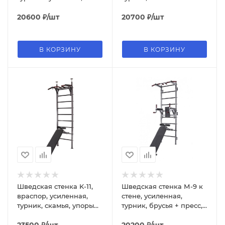
скамья, упоры для
штанги
20600
₽
/шт
20700
₽
/шт
В КОРЗИНУ
В КОРЗИНУ
Шведская стенка K-11,
Шведская стенка М-9 к
враспор, усиленная,
стене, усиленная,
турник, скамья, упоры
турник, брусья + пресс,
пол штангу
скамья