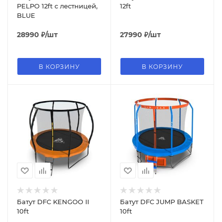
PELPO 12ft с лестницей,
12ft
BLUE
28990
₽
/шт
27990
₽
/шт
В КОРЗИНУ
В КОРЗИНУ
Батут DFC KENGOO II
Батут DFC JUMP BASKET
10ft
10ft