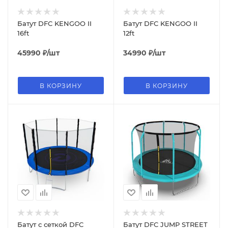
Батут DFC KENGOO II
Батут DFC KENGOO II
16ft
12ft
45990
₽
/шт
34990
₽
/шт
В КОРЗИНУ
В КОРЗИНУ
Батут с сеткой DFC
Батут DFC JUMP STREET