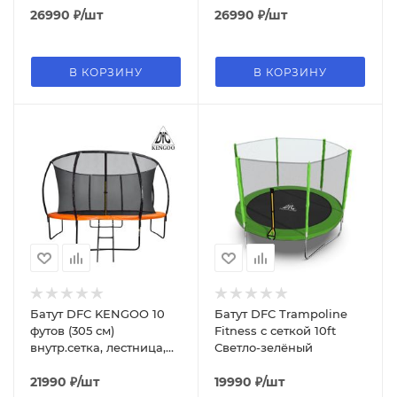
26990
₽
/шт
26990
₽
/шт
В КОРЗИНУ
В КОРЗИНУ
Батут DFC KENGOO 10
Батут DFC Trampoline
футов (305 см)
Fitness с сеткой 10ft
внутр.сетка, лестница,
Светло-зелёный
оранж/черн
21990
₽
/шт
19990
₽
/шт