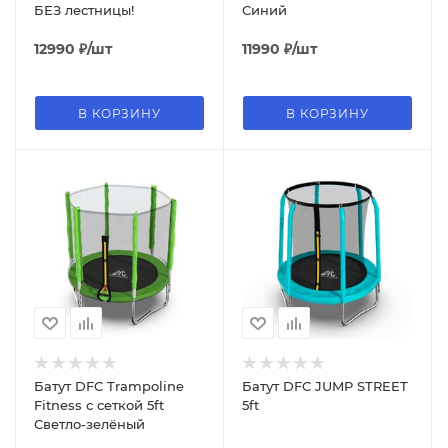
БЕЗ лестницы!
Синий
12990
₽
/шт
11990
₽
/шт
В КОРЗИНУ
В КОРЗИНУ
Батут DFC Trampoline
Батут DFC JUMP STREET
Fitness с сеткой 5ft
5ft
Светло-зелёный