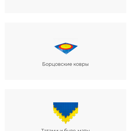
Борцовские ковры
Татами и будо-маты