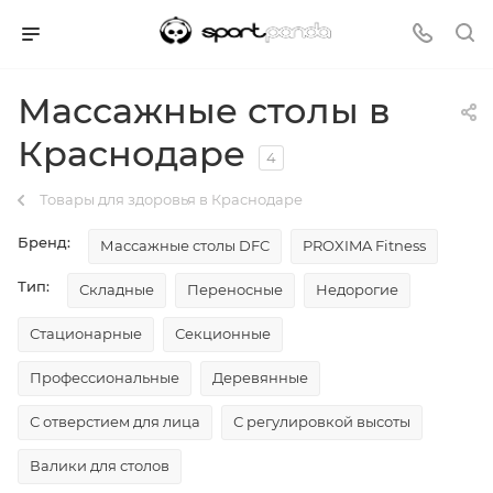
Массажные столы в
Краснодаре
4
Товары для здоровья в Краснодаре
Бренд:
Массажные столы DFC
PROXIMA Fitness
Тип:
Складные
Переносные
Недорогие
Стационарные
Секционные
Профессиональные
Деревянные
С отверстием для лица
С регулировкой высоты
Валики для столов