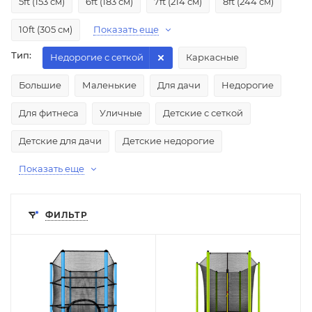
5ft (153 см)
6ft (183 см)
7ft (214 см)
8ft (244 см)
10ft (305 см)
Показать еще
Тип:
Недорогие с сеткой
Каркасные
Большие
Маленькие
Для дачи
Недорогие
Для фитнеса
Уличные
Детские с сеткой
Детские для дачи
Детские недорогие
Показать еще
ФИЛЬТР