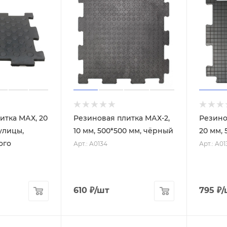
итка МАХ, 20
Резиновая плитка МАХ-2,
Резино
 улицы,
10 мм, 500*500 мм, чёрный
20 мм, 
ого
Арт.: A0134
Арт.: A01
610
₽
/шт
795
₽
/