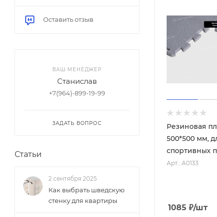
Стеллажи и хранение
Голубой
Оставить отзыв
Степперы
Стойки для грифов
Синий
Стойки для дисков
Тёмно-синий
Стойки под штангу
ВАШ МЕНЕДЖЕР
Деним
Таймеры
Станислав
Сиреневый
+7(964)-899-19-99
Турники
Фиолетовый
Упоры для отжиманий
ЗАДАТЬ ВОПРОС
Утяжелители
Резиновая пл
Коричневый
500*500 мм, д
Шведские стенки
Салатовый
спортивных 
Статьи
Электроника для спорта
Арт.: A0133
Светло-серый
Эллиптические тренажеры
2 сентября 2025
Серый
Эспандеры и жгуты
Как выбрать шведскую
стенку для квартиры
Чёрный
1085
₽
/шт