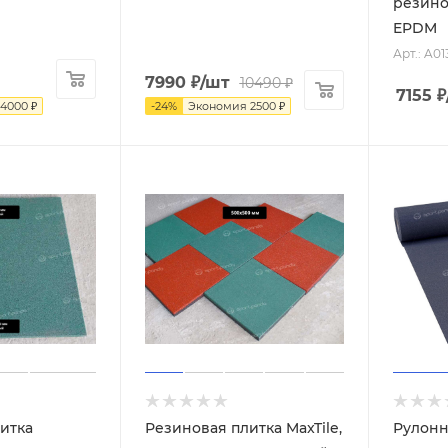
резино
EPDM
Арт.: A01
7990
₽
/шт
10490
₽
7155
₽
4000
₽
-
24
%
Экономия
2500
₽
итка
Резиновая плитка MaxTile,
Рулонн