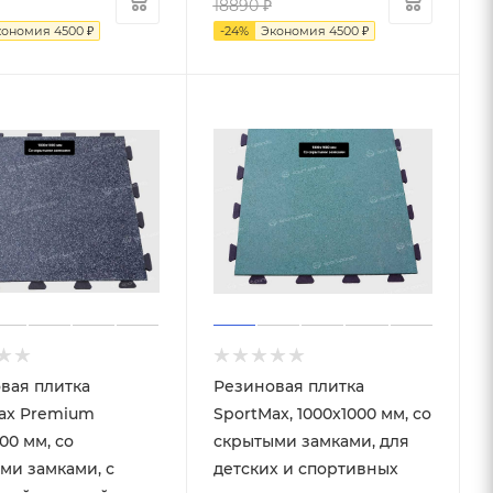
18890
₽
кономия
4500
₽
-
24
%
Экономия
4500
₽
вая плитка
Резиновая плитка
ax Premium
SportMax, 1000x1000 мм, со
00 мм, со
скрытыми замками, для
ми замками, с
детских и спортивных