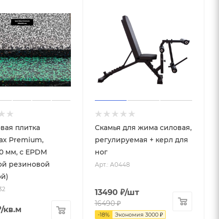
вая плитка
Скамья для жима силовая,
ax Premium,
регулируемая + керл для
0 мм, с EPDM
ног
ой резиновой
Арт.: A0448
й)
32
13490
₽
/шт
16490
₽
₽
/кв.м
-
18
%
Экономия
3000
₽