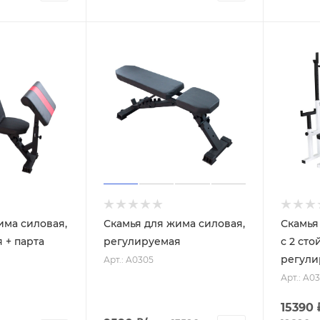
има силовая,
Скамья для жима силовая,
Скамья
 + парта
регулируемая
с 2 сто
регули
Арт.: A0305
Арт.: A0
15390