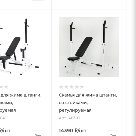
 для жима штанги,
Скамья для жима штанги,
йками,
со стойками,
руемая
регулируемая
304
Арт.: A0303
₽
/шт
14390
₽
/шт