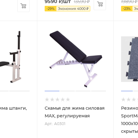
9590
₽
/шт
13590
₽
19890
₽
-
29
%
Экономия
4000
₽
-
23
%
Э
има штанги,
Скамья для жима силовая
Резино
MAX, регулируемая
SportM
1000x10
Арт.: A0301
скрыты