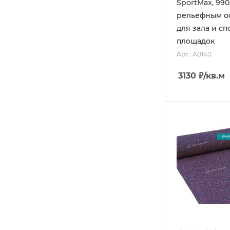
SportMax, 990
рельефным о
для зала и с
площадок
Арт.: A0140
3130
₽
/кв.м