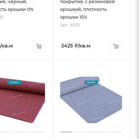
ие, чёрный,
покрытие, с резиновой
сть крошки 0%
крошкой, плотность
крошки 15%
35
Арт.: A0131
/кв.м
2425
₽
/кв.м