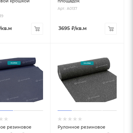
вой крошкой
площадок
Арт.: A0137
39
/кв.м
3695
₽
/кв.м
ое резиновое
Рулонное резиновое