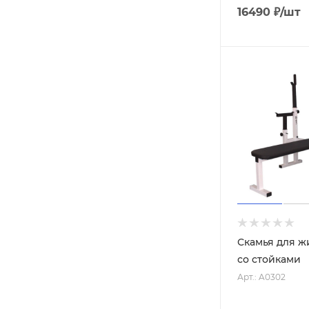
Жёлтый / чёрный
16490
₽
/шт
Оранжевый / чёрный
Красный / чёрный
Синий / чёрный
Чёрный / серый
Красный / серый
Синий / серый
Розовый / серый
Серый / оливковый
Скамья для ж
со стойками
Арт.: A0302