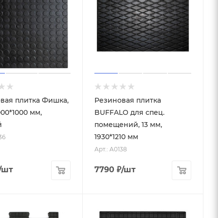
вая плитка Фишка,
Резиновая плитка
000*1000 мм,
BUFFALO для спец.
й
помещений, 13 мм,
1930*1210 мм
36
Арт.: A0138
/шт
7790
₽
/шт