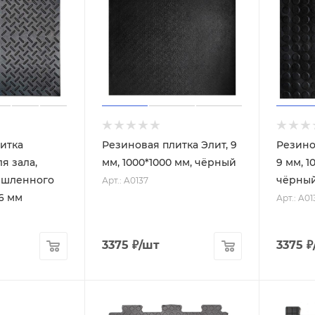
итка
Резиновая плитка Элит, 9
Резино
я зала,
мм, 1000*1000 мм, чёрный
9 мм, 1
ышленного
чёрны
Арт.: A0137
6 мм
Арт.: A01
3375
₽
/шт
3375
₽