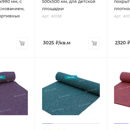
x990 мм, с
500x500 мм, для детской
покрыт
снованием,
площадки
плотно
портивных
Арт.: A0138
Арт.: A01
3025
₽
/кв.м
2320
₽