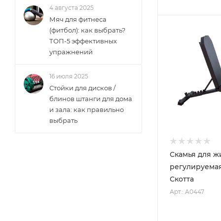
Белый / оранжевый
4 августа 2025
Мяч для фитнеса
Жёлтый / красный
(фитбол): как выбрать?
Красный / салатовый
ТОП-5 эффективных
Красный/черный
упражнений
Оливковый / фиолетовый
16 июля 2025
Оливковый / чёрный
Стойки для дисков /
Оранжевый / салатовый
блинов штанги для дома
и зала: как правильно
Оранжевый / серый
выбрать
Салатовый / жёлтый
Салатовый / серый
Скамья для ж
Салатовый / чёрный
регулируемая
Серый / чёрный
Скотта
Фиолетовый / салатовый
Арт.: A0447
Белый / чёрный