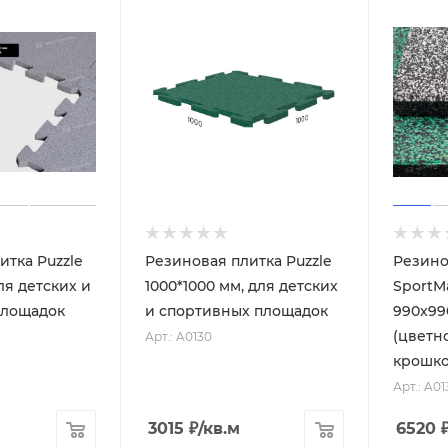
итка Puzzle
Резиновая плитка Puzzle
Резино
ля детских и
1000*1000 мм, для детских
SportM
площадок
и спортивных площадок
990x99
(цветн
Арт.: A0130
крошко
Арт.: A01
3015
₽
/кв.м
6520