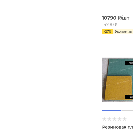
10790
₽
/шт
14790
₽
-
27
%
Экономия
Резиновая пл