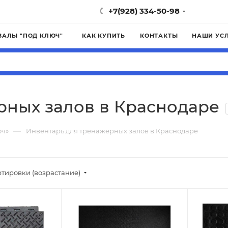
+7(928) 334-50-98
ЗАЛЫ "ПОД КЛЮЧ"
КАК КУПИТЬ
КОНТАКТЫ
НАШИ УС
рных залов в Краснодаре
—
юч»
Инвентарь для тренажерных залов в Краснодаре
ртировки (возрастание)