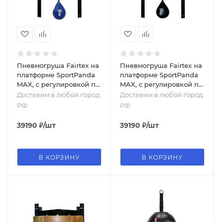
Пневмогруша Fairtex на
Пневмогруша Fairtex на
платформе SportPanda
платформе SportPanda
MAX, с регулировкой по
MAX, с регулировкой по
высоте, синий
высоте, черный
Доставим в любой город
Доставим в любой город
РФ
РФ
39190
₽
/шт
39190
₽
/шт
В КОРЗИНУ
В КОРЗИНУ