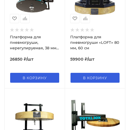
Платформа для
Платформа для
пневмогруши,
пневмогруши «LOFT» 80
нерегулируемая, 38 мм,
мм, 60 см
диаметр 60 см,
нерегулируемая
26850
₽
/шт
59900
₽
/шт
В КОРЗИНУ
В КОРЗИНУ