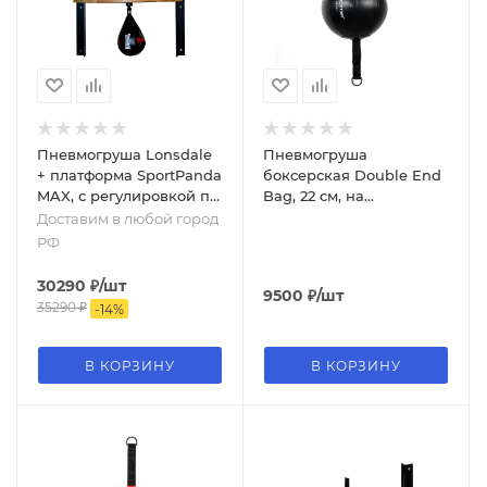
Пневмогруша Lonsdale
Пневмогруша
+ платформа SportPanda
боксерская Double End
MAX, с регулировкой по
Bag, 22 см, на
высоте
растяжках, чёрный
Доставим в любой город
РФ
30290
₽
/шт
9500
₽
/шт
35290
₽
-
14
%
В КОРЗИНУ
В КОРЗИНУ