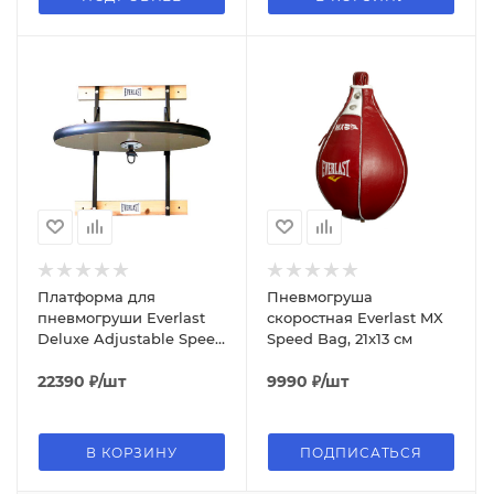
Платформа для
Пневмогруша
пневмогруши Everlast
скоростная Everlast MX
Deluxe Adjustable Speed
Speed Bag, 21x13 см
Bag Platform, 24x61 см
22390
₽
/шт
9990
₽
/шт
В КОРЗИНУ
ПОДПИСАТЬСЯ