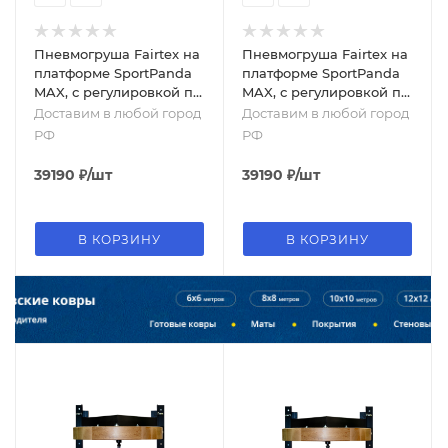
Пневмогруша Fairtex на
Пневмогруша Fairtex на
платформе SportPanda
платформе SportPanda
MAX, с регулировкой по
MAX, с регулировкой по
высоте, красный
высоте, желтый
Доставим в любой город
Доставим в любой город
РФ
РФ
39190
₽
/шт
39190
₽
/шт
В КОРЗИНУ
В КОРЗИНУ