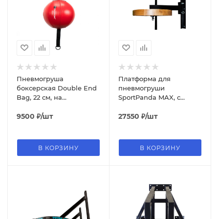
Пневмогруша
Платформа для
боксерская Double End
пневмогруши
Bag, 22 см, на
SportPanda MAX, с
растяжках, красный
регулировкой по высоте
9500
₽
/шт
27550
₽
/шт
В КОРЗИНУ
В КОРЗИНУ