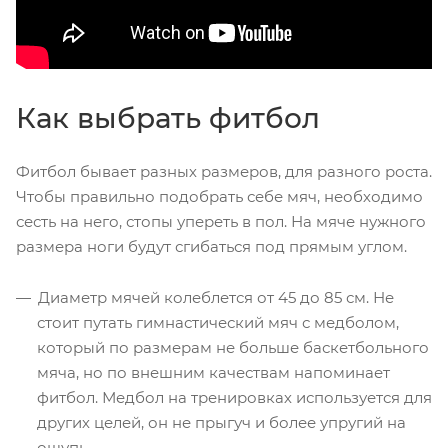
Как выбрать фитбол
Фитбол бывает разных размеров, для разного роста.
Чтобы правильно подобрать себе мяч, необходимо
сесть на него, стопы упереть в пол. На мяче нужного
размера ноги будут сгибаться под прямым углом.
Диаметр мячей колеблется от 45 до 85 см. Не
стоит путать гимнастический мяч с медболом,
который по размерам не больше баскетбольного
мяча, но по внешним качествам напоминает
фитбол. Медбол на тренировках используется для
других целей, он не прыгуч и более упругий на
ощупь.