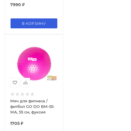
7990
₽
В КОРЗИНУ
Мяч для фитнеса /
фитбол GO DO ВМ-55-
МА, 55 см, фуксия
1705
₽