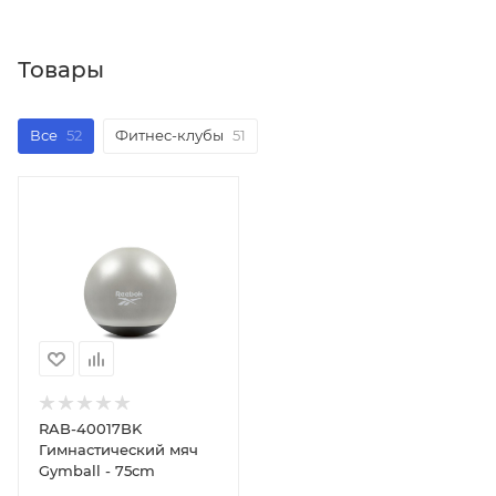
Товары
Все
52
Фитнес-клубы
51
RAB-40017BK
Гимнастический мяч
Gymball - 75cm