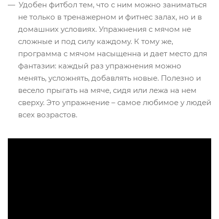
Удобен фитбол тем, что с ним можно заниматься
не только в тренажерном и фитнес залах, но и в
домашних условиях. Упражнения с мячом не
сложные и под силу каждому. К тому же,
программа с мячом насыщенна и дает место для
фантазии: каждый раз упражнения можно
менять, усложнять, добавлять новые. Полезно и
весело прыгать на мяче, сидя или лежа на нем
сверху. Это упражнение – самое любимое у людей
всех возрастов.