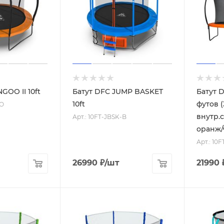
GOO II 10ft
Батут DFC JUMP BASKET
Батут 
10ft
футов (
BO
внутр.с
Арт.: 10FT-JBSK-B
оранж/
Арт.: 10
26990
₽
/шт
21990