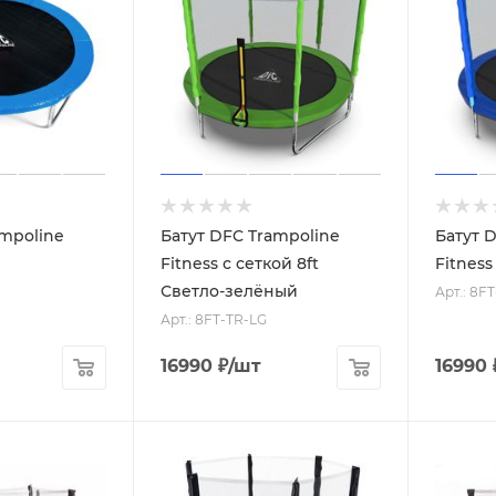
ampoline
Батут DFC Trampoline
Батут 
Fitness с сеткой 8ft
Fitness
Светло-зелёный
Арт.: 8F
Арт.: 8FT-TR-LG
16990
₽
/шт
16990