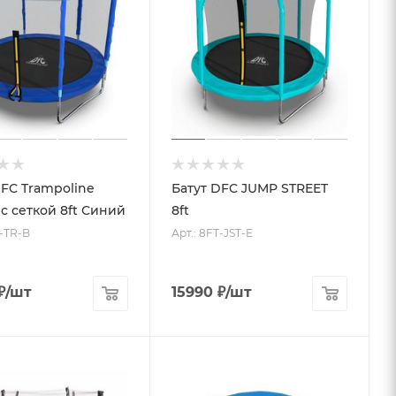
DFC Trampoline
Батут DFC JUMP STREET
 с сеткой 8ft Синий
8ft
T-TR-B
Арт.: 8FT-JST-E
₽
/шт
15990
₽
/шт