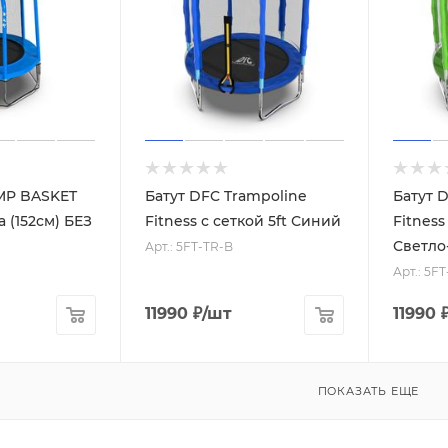
MP BASKET
Батут DFC Trampoline
Батут 
а (152cм) БЕЗ
Fitness с сеткой 5ft Синий
Fitness
Светло
Арт.: 5FT-TR-B
Арт.: 5F
11990
₽
/шт
11990
ПОКАЗАТЬ ЕЩЕ