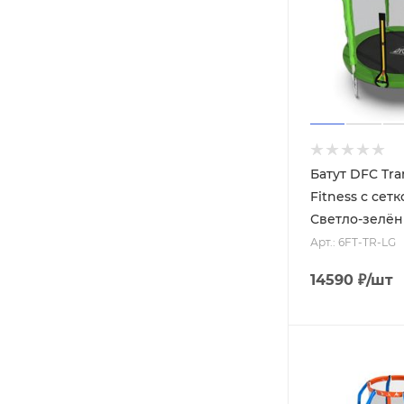
Батут DFC Tr
Fitness с сетк
Светло-зелё
Арт.: 6FT-TR-LG
14590
₽
/шт