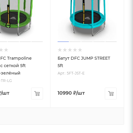
DFC Trampoline
Батут DFC JUMP STREET
 с сеткой 5ft
5ft
-зелёный
Арт.: 5FT-JST-E
T-TR-LG
₽
/шт
10990
₽
/шт