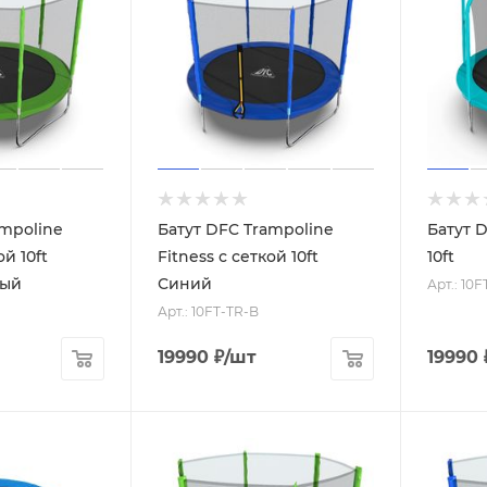
ampoline
Батут DFC Trampoline
Батут 
ой 10ft
Fitness с сеткой 10ft
10ft
ный
Синий
Арт.: 10F
Арт.: 10FT-TR-B
19990
₽
/шт
19990