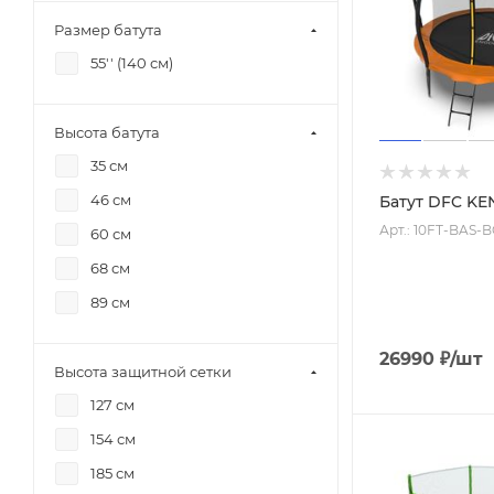
Для дачи с сеткой
Размер батута
Недорогие с сеткой
55'' (140 см)
Каркасные с сеткой
Высота батута
35 см
46 см
Батут DFC KEN
Арт.: 10FT-BAS-
60 см
68 см
89 см
26990
₽
/шт
Высота защитной сетки
127 см
154 см
185 см