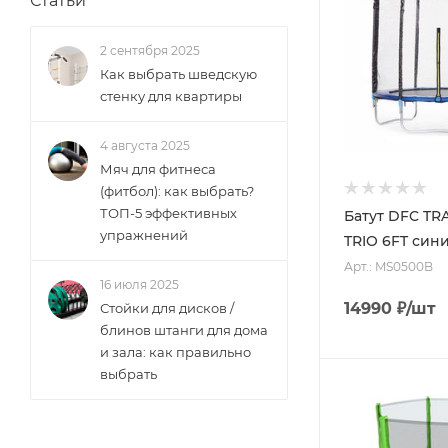
Статьи
2 сентября 2025
Как выбрать шведскую
стенку для квартиры
4 августа 2025
Мяч для фитнеса
(фитбол): как выбрать?
ТОП-5 эффективных
Батут DFC T
упражнений
TRIO 6FT син
Арт.: MS0500B
16 июля 2025
14990
₽
/шт
Стойки для дисков /
блинов штанги для дома
и зала: как правильно
выбрать