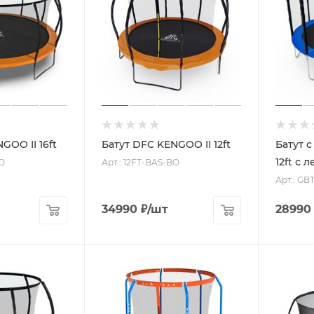
GOO II 16ft
Батут DFC KENGOO II 12ft
Батут 
12ft с 
BO
Арт.: 12FT-BAS-BO
Арт.: GB
34990
₽
/шт
28990