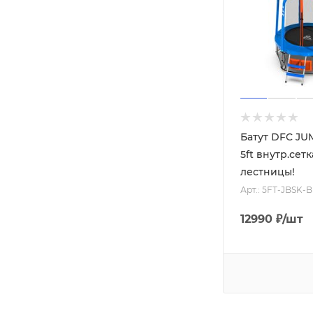
Батут DFC JU
5ft внутр.сетк
лестницы!
Арт.: 5FT-JBSK-B
12990
₽
/шт