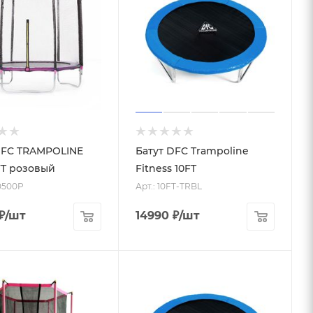
DFC TRAMPOLINE
Батут DFC Trampoline
FT розовый
Fitness 10FT
0500P
Арт.: 10FT-TRBL
₽
/шт
14990
₽
/шт