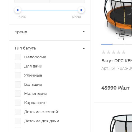
6490
62990
Бренд
Тип батута
Недорогие
Батут DFC KEN
Для дачи
Арт.: 16FT-BAS-
Уличные
Большие
45990
₽
/шт
Маленькие
Каркасные
Детские с сеткой
Детские для дачи
Для дома с сеткой