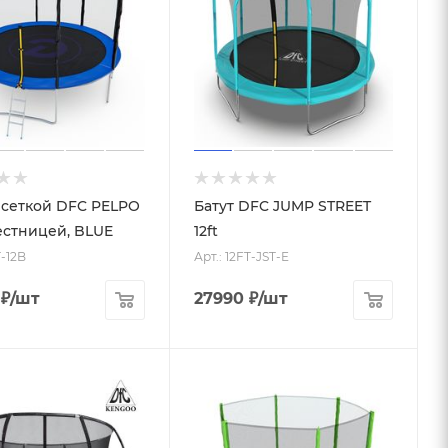
с сеткой DFC PELPO
Батут DFC JUMP STREET
лестницей, BLUE
12ft
T-12B
Арт.: 12FT-JST-E
₽
/шт
27990
₽
/шт