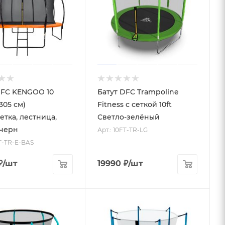
DFC KENGOO 10
Батут DFC Trampoline
305 см)
Fitness с сеткой 10ft
етка, лестница,
Светло-зелёный
черн
Арт.: 10FT-TR-LG
FT-TR-E-BAS
₽
/шт
19990
₽
/шт