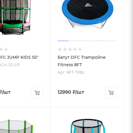
DFC JUMP KIDS 55"
Батут DFC Trampoline
Fitness 8FT
INCH-JD-GP
Арт.: 8FT-TRBL
₽
/шт
12990
₽
/шт