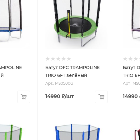
RAMPOLINE
Батут DFC TRAMPOLINE
Батут 
ий
TRIO 6FT зелёный
TRIO 6
Арт.: MS0500G
Арт.: MS
14990
₽
/шт
14990