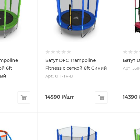
ampoline
Батут DFC Trampoline
Батут 
ой 6ft
Fitness с сеткой 6ft Синий
Арт.: 55
ный
Арт.: 6FT-TR-B
14590
₽
/шт
14390