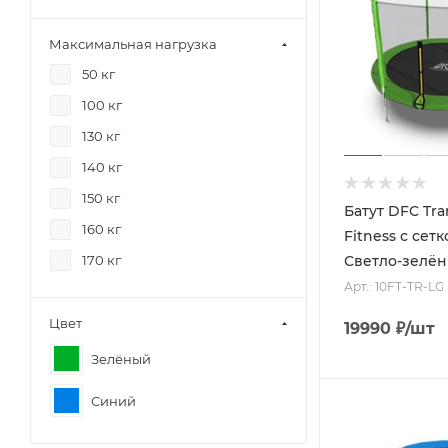
Максимальная нагрузка
50 кг
100 кг
130 кг
140 кг
150 кг
Батут DFC Tr
160 кг
Fitness с сетк
Светло-зелё
170 кг
Арт.: 10FT-TR-LG
Цвет
19990
₽
/шт
Зелёный
Синий