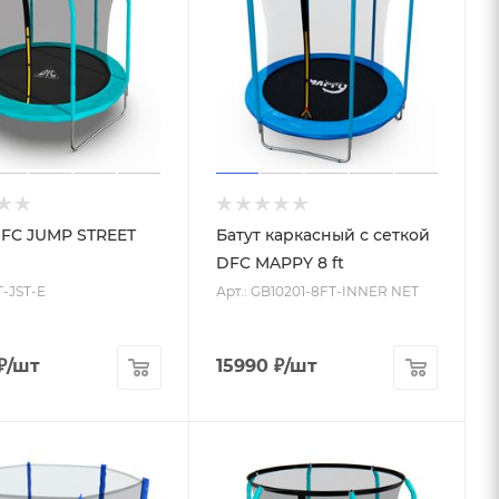
DFC JUMP STREET
Батут каркасный с сеткой
DFC MAPPY 8 ft
T-JST-E
Арт.: GB10201-8FT-INNER NET
₽
/шт
15990
₽
/шт