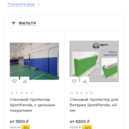
Показать еще
ФИЛЬТР
Стеновой протектор
Стеновой протектор для
SportPanda, с цельным
батареи SportPanda, 40
покрытием
мм
от
1500 ₽
от
6200 ₽
1600 ₽
7200 ₽
-
6
%
-
14
%